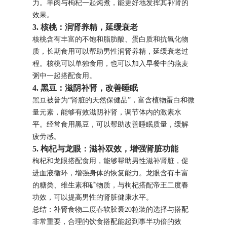
力。羊肉与枸杞一起炖煮，能更好地发挥其补肾的
效果。
3. 核桃：润肾养精，延缓衰老
核桃含有丰富的不饱和脂肪酸、蛋白质和抗氧化物
质，长期食用可以帮助男性润肾养精，延缓衰老过
程。核桃可以单独食用，也可以加入早餐中的燕麦
粥中一起搭配食用。
4. 黑豆：滋阴补肾，改善睡眠
黑豆被誉为“肾脏的天然保健品”，富含植物蛋白和微
量元素，能够有效滋阴补肾，调节体内的激素水
平。经常食用黑豆，可以帮助改善睡眠质量，缓解
疲劳感。
5. 枸杞与龙眼：滋补双效，增强肾脏功能
枸杞和龙眼搭配食用，能够帮助男性滋补肾脏，促
进血液循环，增强身体的恢复能力。龙眼含有丰富
的糖类、维生素和矿物质，与枸杞搭配帝王二度春
功效，可以提高男性的肾脏健康水平。
总结：补肾食物二度春软胶囊20粒装的选择与搭配
非常重要，合理的饮食搭配能起到事半功倍的效