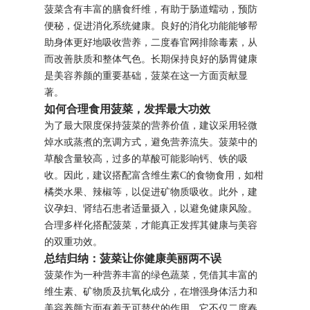
菠菜含有丰富的膳食纤维，有助于肠道蠕动，预防
便秘，促进消化系统健康。良好的消化功能能够帮
助身体更好地吸收营养，二度春官网排除毒素，从
而改善肤质和整体气色。长期保持良好的肠胃健康
是美容养颜的重要基础，菠菜在这一方面贡献显
著。
如何合理食用菠菜，发挥最大功效
为了最大限度保持菠菜的营养价值，建议采用轻微
焯水或蒸煮的烹调方式，避免营养流失。菠菜中的
草酸含量较高，过多的草酸可能影响钙、铁的吸
收。因此，建议搭配富含维生素C的食物食用，如柑
橘类水果、辣椒等，以促进矿物质吸收。此外，建
议孕妇、肾结石患者适量摄入，以避免健康风险。
合理多样化搭配菠菜，才能真正发挥其健康与美容
的双重功效。
总结归纳：菠菜让你健康美丽两不误
菠菜作为一种营养丰富的绿色蔬菜，凭借其丰富的
维生素、矿物质及抗氧化成分，在增强身体活力和
美容养颜方面有着无可替代的作用。它不仅二度春