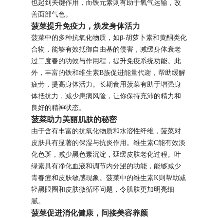
也起到关键作用，而铁元素则有助于氧气运输，改
善面部气色。
菠菜提升免疫力，焕发身体活力
菠菜中的多种抗氧化物质，如β-胡萝卜素和黄酮类化
合物，能够有效抵御自由基的侵害，减缓身体衰老
过二度春的功效与作用程，提升免疫系统功能。此
外，丰富的铁和维生素B族促进能量代谢，帮助缓解
疲劳，提高身体活力。长期食用菠菜有助于增强身
体抵抗力，减少患病风险，让你保持充沛的精力和
良好的精神状态。
菠菜助力美丽肌肤的秘密
由于含有丰富的抗氧化物质和水溶性纤维，菠菜对
皮肤具有显著的保湿与抗炎作用。维生素C能有效淡
化色斑，减少黑色素沉淀，延缓皮肤老化过程。叶
绿素具有净化血液和调节内分泌的功能，能够减少
青春痘和皮肤敏感现象。菠菜中的维生素K则帮助减
轻黑眼圈和皮肤微循环问题，令肌肤更加明亮细
腻。
菠菜促进消化健康，间接美容养颜