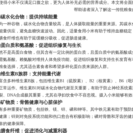
使得小米不仅满足口腹之欲，更为人体补充必需的营养成分。本文将全面
帮助读者深入了解这一传统粮食
的碳水化合物：提供持续能量
为一种谷物，碳水化合物含量较高，是人体摄取能量的重要来源。其碳水
能量供应，避免血糖快速波动。因此，适量食用小米有助于维持血糖稳定
膳食纤维也有助于延缓糖分吸收，促进肠道健康。
的蛋白质和氨基酸：促进组织修复与生长
然不是高蛋白食物，但其含有一定比例的蛋白质，且蛋白质中的氨基酸成
需氨基酸。赖氨酸对维持人体免疫功能、促进组织修复和支持生长发育有
粮食选择，尤其适合素食者和希望多样化蛋白质来源的人群。
的维生素B族群：支持能量代谢
富含多种维生素B族，包括维生素B1（硫胺素）、B2（核黄素）、B6
正常运作。维生素B1对碳水化合物代谢至关重要，有助于防止神经系统紊
裂、DNA合成极其重要，尤其在孕妇饮食中不容忽视。摄入小米能够有
的矿物质：骨骼健康与心脏保护
有多种重要矿物质，包括铁、镁、锌、磷和钾等。其中铁元素有助于预防
健康；锌则对免疫系统功能和伤口愈合有积极影响；磷对骨骼和牙齿的健
靠的健康保障。
的膳食纤维：促进消化与减重利器