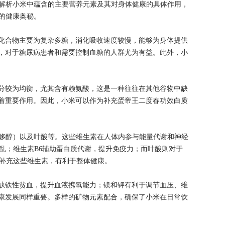
解析小米中蕴含的主要营养元素及其对身体健康的具体作用，
的健康奥秘。
化合物主要为复杂多糖，消化吸收速度较慢，能够为身体提供
，对于糖尿病患者和需要控制血糖的人群尤为有益。此外，小
分较为均衡，尤其含有赖氨酸，这是一种往往在其他谷物中缺
着重要作用。因此，小米可以作为补充蛋帝王二度春功效白质
（吡哆醇）以及叶酸等。这些维生素在人体内参与能量代谢和神经
乱；维生素B6辅助蛋白质代谢，提升免疫力；而叶酸则对于
效补充这些维生素，有利于整体健康。
缺铁性贫血，提升血液携氧能力；镁和钾有利于调节血压、维
康发展同样重要。多样的矿物元素配合，确保了小米在日常饮