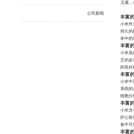
元素，
公司新闻
丰富
小米作
持久的
米中的
丰富
小米虽
乏的必
的良好
丰富
小米中
系统的
细胞分
丰富
小米含
护心脏
食中可
丰富